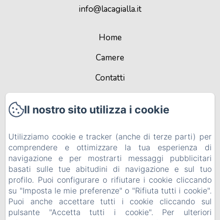
info@lacagialla.it
Home
Camere
Contatti
Alloggi aziendali
Il nostro sito utilizza i cookie
Informativa Privacy
Utilizziamo cookie e tracker (anche di terze parti) per
Note legali
comprendere e ottimizzare la tua esperienza di
Informazioni sui cookie
navigazione e per mostrarti messaggi pubblicitari
basati sulle tue abitudini di navigazione e sul tuo
EN
IT
profilo. Puoi configurare o rifiutare i cookie cliccando
su "Imposta le mie preferenze" o "Rifiuta tutti i cookie".
Puoi anche accettare tutti i cookie cliccando sul
Funziona con Amenitiz
pulsante "Accetta tutti i cookie". Per ulteriori