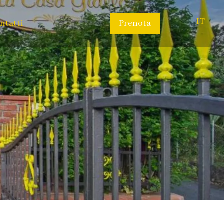
IT
ntatti
Prenota