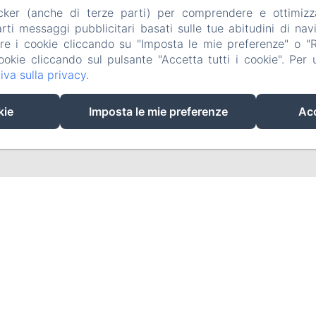
acker (anche di terze parti) per comprendere e ottimizz
Camere
Contatti
Alloggi aziendali
Informativ
ti messaggi pubblicitari basati sulle tue abitudini di navi
are i cookie cliccando su "Imposta le mie preferenze" o "Rif
Note legali
Informazioni sui cookie
ookie cliccando sul pulsante "Accetta tutti i cookie". Per ul
iva sulla privacy
.
EN
IT
kie
Imposta le mie preferenze
Acc
Funziona con Amenitiz