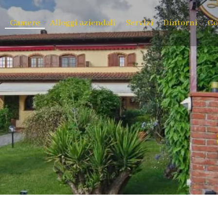
Camere
Alloggi aziendali
Servizi
Dintorni
Co