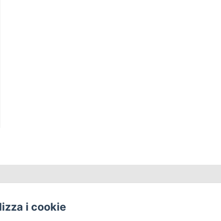
cci, Via Cervaiolo, 16, Montignoso
Telefono: +39 3520
ilizza i cookie
info@lacagialla.it