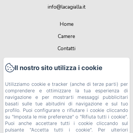
info@lacagialla.it
Home
Camere
Contatti
Alloggi aziendali
Il nostro sito utilizza i cookie
Informativa Privacy
Utilizziamo cookie e tracker (anche di terze parti) per
Note legali
comprendere e ottimizzare la tua esperienza di
Informazioni sui cookie
navigazione e per mostrarti messaggi pubblicitari
basati sulle tue abitudini di navigazione e sul tuo
EN
IT
profilo. Puoi configurare o rifiutare i cookie cliccando
su "Imposta le mie preferenze" o "Rifiuta tutti i cookie".
Puoi anche accettare tutti i cookie cliccando sul
Funziona con Amenitiz
pulsante "Accetta tutti i cookie". Per ulteriori